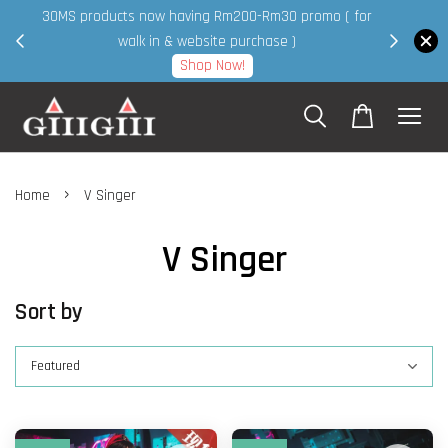
30MS products now having Rm200-Rm30 promo ( for
 page
walk in & website purchase )
Shop Now!
›
Home
V Singer
V Singer
Sort by