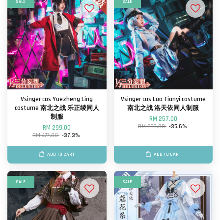
SALE
SALE
Vsinger cos Yuezheng Ling
Vsinger cos Luo Tianyi costume
costume 南北之战 乐正绫同人
南北之战 洛天依同人制服
制服
RM 257.00
RM 399.00
-35.6%
RM 299.00
RM 477.00
-37.3%
ADD TO CART
ADD TO CART
SALE
SALE