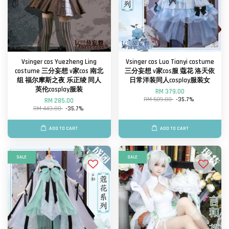
Vsinger cos Yuezheng Ling
Vsinger cos Luo Tianyi costume
costume 三分妄想 v家cos 南北
三分妄想 v家cos服 蔻花 洛天依
组 福尔摩斯之夜 乐正绫 同人
日常洋装同人cosplay服装女
英伦cosplay服装
RM 379.00
RM 589.00
-35.7%
RM 285.00
RM 443.00
-35.7%
ADD TO CART
ADD TO CART
SALE
SALE